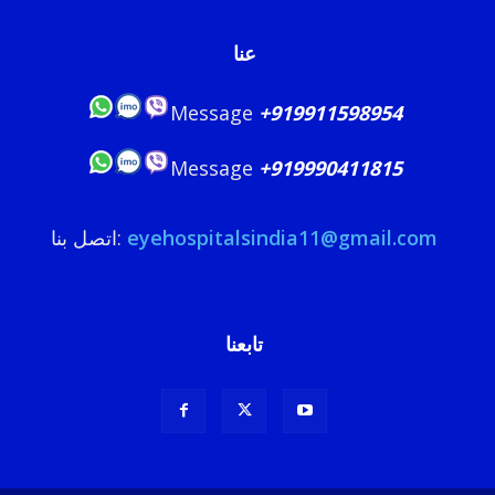
عنا
Message
+919911598954
Message
+919990411815
eyehospitalsindia11@gmail.com
اتصل بنا:
تابعنا