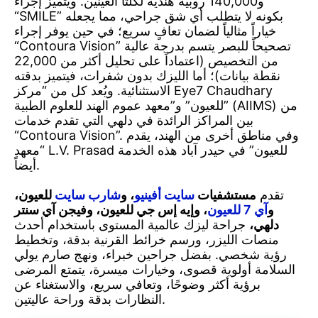
و140,000 روبية هندية لكلتا العينين. ويتميز إجراء
“SMILE” بكونه لا يتطلب أي شق جراحي، مما يجعله
خياراً مثالياً لضمان تعافٍ سريع؛ في حين يوفر إجراء
للعيون
“Contoura Vision” تصحيحاً للبصر يتسم بدرجة عالية
من التخصيص (اعتماداً على تحليل أكثر من 22,000
نقطة بيانات)؛ أما الليزك بدون شفرات، فيتميز بدقته
وطب
الاستثنائية. ويُعد كل من “مركز Eye7 Chaudhary
للعيون” و”معهد عموم الهند للعلوم الطبية” (AIIMS) من
بين المراكز الرائدة في دلهي التي تقدم خدمات
العيون
“Contoura Vision”. وفي مناطق أخرى من الهند، يقدم
“معهد L.V. Prasad للعيون” في حيدر آباد هذه الخدمة
أيضاً.
في
تقدم
مستشفيات
سايت أفينيو
، و
شارب سايت
للعيون،
و
آي 7 للعيون
، وإيه إس جي للعيون، وفيجن آي سنتر
دلهي،
دلهي،
جراحة ليزك عالمية المستوى باستخدام أحدث
منصات الليزر، ورسم خرائط القرنية بدقة، وتخطيط
الهند
رؤية شخصي. بفضل جراحين خبراء، ونهج صارم يولي
السلامة أولوية قصوى، وخيارات ميسرة، يتمتع المرضى
برؤية أكثر وضوحًا، وتعافي سريع، والاستغناء عن
النظارات بدقة وراحة عاليتين.