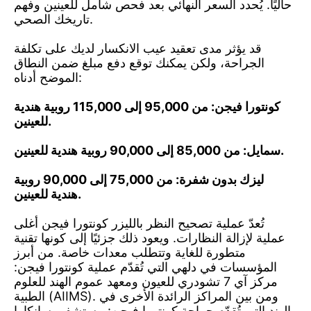
حاليًا. يُحدد السعر النهائي بعد فحص شامل للعينين وفهم
تاريخك الصحي.
قد يؤثر مدى تعقيد عيب الانكسار لديك على تكلفة
الجراحة، ولكن يمكنك توقع دفع مبلغ ضمن النطاق
الموضح أدناه:
كونتورا فيجن: من 95,000 إلى 115,000 روبية هندية
للعينين.
سمايل: من 85,000 إلى 90,000 روبية هندية للعينين.
ليزك بدون شفرة: من 75,000 إلى 90,000 روبية
هندية للعينين.
تُعدّ عملية تصحيح النظر بالليزر كونتورا فيجن أغلى
عملية لإزالة النظارات. ويعود ذلك جزئيًا إلى كونها تقنية
متطورة للغاية وتتطلب معدات خاصة. من أبرز
المؤسسات في دلهي التي تُقدّم عملية كونتورا فيجن:
مركز آي 7 تشودري للعيون ومعهد عموم الهند للعلوم
الطبية (AIIMS). ومن بين المراكز الرائدة الأخرى في
الهند التي تُقدّم جراحة كونتورا فيجن: مستشفى سانكارا