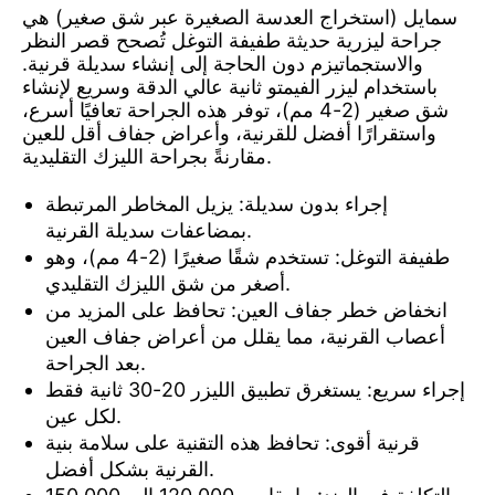
سمايل (استخراج العدسة الصغيرة عبر شق صغير) هي
جراحة ليزرية حديثة طفيفة التوغل تُصحح قصر النظر
والاستجماتيزم دون الحاجة إلى إنشاء سديلة قرنية.
باستخدام ليزر الفيمتو ثانية عالي الدقة وسريع لإنشاء
شق صغير (2-4 مم)، توفر هذه الجراحة تعافيًا أسرع،
واستقرارًا أفضل للقرنية، وأعراض جفاف أقل للعين
مقارنةً بجراحة الليزك التقليدية.
إجراء بدون سديلة: يزيل المخاطر المرتبطة
بمضاعفات سديلة القرنية.
طفيفة التوغل: تستخدم شقًا صغيرًا (2-4 مم)، وهو
أصغر من شق الليزك التقليدي.
انخفاض خطر جفاف العين: تحافظ على المزيد من
أعصاب القرنية، مما يقلل من أعراض جفاف العين
بعد الجراحة.
إجراء سريع: يستغرق تطبيق الليزر 20-30 ثانية فقط
لكل عين.
قرنية أقوى: تحافظ هذه التقنية على سلامة بنية
القرنية بشكل أفضل.