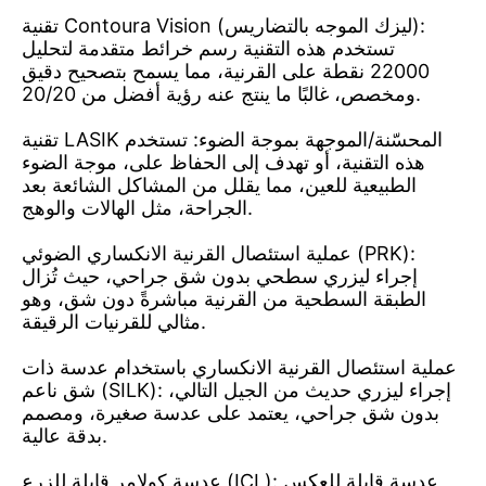
تقنية Contoura Vision (ليزك الموجه بالتضاريس):
تستخدم هذه التقنية رسم خرائط متقدمة لتحليل
22000 نقطة على القرنية، مما يسمح بتصحيح دقيق
ومخصص، غالبًا ما ينتج عنه رؤية أفضل من 20/20.
تقنية LASIK المحسّنة/الموجهة بموجة الضوء: تستخدم
هذه التقنية، أو تهدف إلى الحفاظ على، موجة الضوء
الطبيعية للعين، مما يقلل من المشاكل الشائعة بعد
الجراحة، مثل الهالات والوهج.
عملية استئصال القرنية الانكساري الضوئي (PRK):
إجراء ليزري سطحي بدون شق جراحي، حيث تُزال
الطبقة السطحية من القرنية مباشرةً دون شق، وهو
مثالي للقرنيات الرقيقة.
عملية استئصال القرنية الانكساري باستخدام عدسة ذات
شق ناعم (SILK): إجراء ليزري حديث من الجيل التالي،
بدون شق جراحي، يعتمد على عدسة صغيرة، ومصمم
بدقة عالية.
عدسة كولامر قابلة للزرع (ICL): عدسة قابلة للعكس