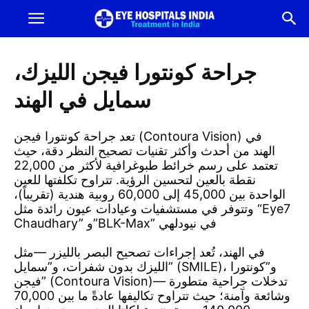
أفضل
مستشفى
جراحة كونتورا فيجن الليزك،
سمايل في الهند
للعيون
تعد جراحة كونتورا فيجن (Contoura Vision) في
في
الهند من أحدث وأكثر تقنيات تصحيح النظر دقة، حيث
تعتمد على رسم خرائط طبوغرافية لأكثر من 22,000
نقطة بالعين لتحسين الرؤية. تتراوح تكلفتها للعين
الهند
الواحدة بين 45,000 إلى 60,000 روبية هندية (تقريباً)،
وتتوفر في مستشفيات وعيادات عيون رائدة مثل “Eye7
Chaudhary” و”BLK-Max” في نيودلهي
|
في الهند، تُعد إجراءات تصحيح البصر بالليزر —مثل
أفضل
الليزك بدون شفرات، و”سمايل” (SMILE)، و”كونتورا
فيجن” (Contoura Vision)— تدخلات جراحية متطورة
وشائعة وآمنة؛ حيث تتراوح تكاليفها عادةً ما بين 70,000
مستشفى