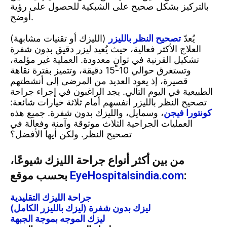
بالتركيز بشكل صحيح على الشبكية للحصول على رؤية
أوضح.
يُعدّ
تصحيح النظر بالليزر
(الليزك أو تقنيات مشابهة)
العلاج الأكثر فعالية، حيث يُعيد ليزر دقيق بدون شفرة
تشكيل القرنية في ثوانٍ معدودة. العملية غير مؤلمة،
وتستغرق حوالي 10-15 دقيقة، وتتميز بفترة نقاهة
قصيرة، إذ يعود العديد من المرضى إلى أنشطتهم
الطبيعية في اليوم التالي. يجد الراغبون في إجراء جراحة
تصحيح النظر بالليزر أنفسهم أمام ثلاثة خيارات شائعة:
كونتورا فيجن
، وسمايل، والليزك بدون شفرة. جميع هذه
العمليات الجراحية الثلاث موثوقة وآمنة وفعالة في
تصحيح النظر. ولكن أيها الأفضل؟
من بين أكثر أنواع جراحة الليزك شيوعًا،
:
EyeHospitalsindia.com
بحسب موقع
جراحة الليزك التقليدية
ليزك بدون شفرة (ليزك بالليزر الكامل)
ليزك الموجه بموجة الجبهة