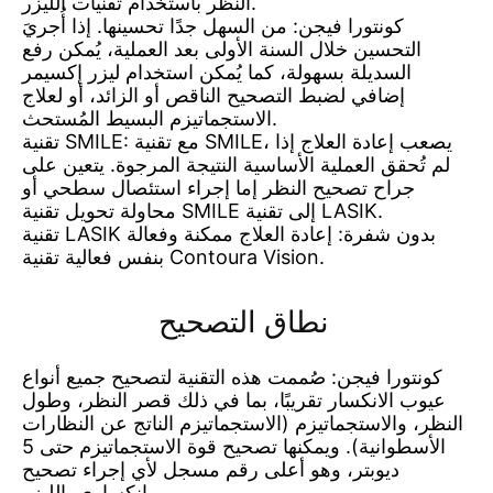
النظر باستخدام تقنيات الليزر.
كونتورا فيجن: من السهل جدًا تحسينها. إذا أُجريَ
التحسين خلال السنة الأولى بعد العملية، يُمكن رفع
السديلة بسهولة، كما يُمكن استخدام ليزر إكسيمر
إضافي لضبط التصحيح الناقص أو الزائد، أو لعلاج
الاستجماتيزم البسيط المُستحث.
تقنية SMILE: مع تقنية SMILE، يصعب إعادة العلاج إذا
لم تُحقق العملية الأساسية النتيجة المرجوة. يتعين على
جراح تصحيح النظر إما إجراء استئصال سطحي أو
محاولة تحويل تقنية SMILE إلى تقنية LASIK.
تقنية LASIK بدون شفرة: إعادة العلاج ممكنة وفعالة
بنفس فعالية تقنية Contoura Vision.
نطاق التصحيح
كونتورا فيجن: صُممت هذه التقنية لتصحيح جميع أنواع
عيوب الانكسار تقريبًا، بما في ذلك قصر النظر، وطول
النظر، والاستجماتيزم (الاستجماتيزم الناتج عن النظارات
الأسطوانية). ويمكنها تصحيح قوة الاستجماتيزم حتى 5
ديوبتر، وهو أعلى رقم مسجل لأي إجراء تصحيح
انكساري بالليزر.