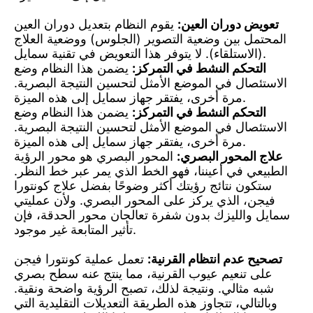
تعويض دوران العين:
يقوم النظام بتعديل دوران العين
المحتمل بين وضعية التصوير (الجلوس) ووضعية العلاج
(الاستلقاء). لا يتوفر هذا التعويض في تقنية سمايل.
التحكم النشط في التمركز:
يضمن هذا النظام وضع
الاستئصال في الموضع الأمثل لتحسين النتيجة البصرية.
مرة أخرى، يفتقر جهاز سمايل إلى هذه الميزة.
التحكم النشط في التمركز:
يضمن هذا النظام وضع
الاستئصال في الموضع الأمثل لتحسين النتيجة البصرية.
مرة أخرى، يفتقر جهاز سمايل إلى هذه الميزة.
علاج المحور البصري:
المحور البصري هو محور الرؤية
الطبيعي في أعيننا، فهو الخط الذي يمر عبر خط النظر.
ستكون نتائج رؤيتك أكثر وضوحًا بفضل علاج كونتورا
فيجن، الذي يركز على المحور البصري. ولأن عمليتي
سمايل والليزك بدون شفرة تعالجان محور الحدقة، فإن
تأثير المتابعة غير موجود.
تصحيح عدم انتظام القرنية:
تعمل عملية كونتورا فيجن
على تنعيم عيوب القرنية، مما ينتج عنه سطح بصري
شبه مثالي. ونتيجة لذلك، تصبح الرؤية واضحة ونقية.
وبالتالي، تتجاوز هذه الطريقة التعديلات التقليدية التي