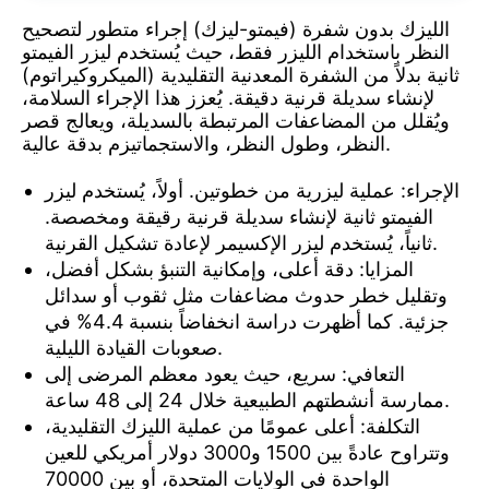
الليزك بدون شفرة (فيمتو-ليزك) إجراء متطور لتصحيح
النظر باستخدام الليزر فقط، حيث يُستخدم ليزر الفيمتو
ثانية بدلاً من الشفرة المعدنية التقليدية (الميكروكيراتوم)
لإنشاء سديلة قرنية دقيقة. يُعزز هذا الإجراء السلامة،
ويُقلل من المضاعفات المرتبطة بالسديلة، ويعالج قصر
النظر، وطول النظر، والاستجماتيزم بدقة عالية.
الإجراء: عملية ليزرية من خطوتين. أولاً، يُستخدم ليزر
الفيمتو ثانية لإنشاء سديلة قرنية رقيقة ومخصصة.
ثانياً، يُستخدم ليزر الإكسيمر لإعادة تشكيل القرنية.
المزايا: دقة أعلى، وإمكانية التنبؤ بشكل أفضل،
وتقليل خطر حدوث مضاعفات مثل ثقوب أو سدائل
جزئية. كما أظهرت دراسة انخفاضاً بنسبة 4.4% في
صعوبات القيادة الليلية.
التعافي: سريع، حيث يعود معظم المرضى إلى
ممارسة أنشطتهم الطبيعية خلال 24 إلى 48 ساعة.
التكلفة: أعلى عمومًا من عملية الليزك التقليدية،
وتتراوح عادةً بين 1500 و3000 دولار أمريكي للعين
الواحدة في الولايات المتحدة، أو بين 70000