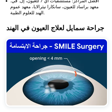
أفضل المراكز: مستشفيات آي 7 للعيون، إل. في.
معهد براساد للعيون، سانكارا نيثرالايا، معهد عموم
الهند للعلوم الطبية.
جراحة سمايل لعلاج العيون في الهند