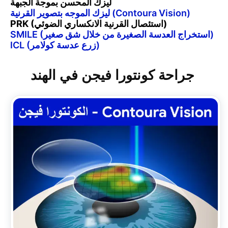
ليزك المحسن بموجة الجبهة
ليزك الموجه بتصوير القرنية (Contoura Vision)
PRK (استئصال القرنية الانكساري الضوئي)
SMILE (استخراج العدسة الصغيرة من خلال شق صغير)
ICL (زرع عدسة كولامر)
جراحة كونتورا فيجن في الهند