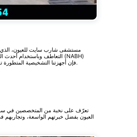
مستشفى شارب سايت للعيون، الذي تأسس عام ٢
التعاطف وباستخدام أحدث التق
ومعتمدًا من قبل نظام التأمين الصحي المركزي المركزي (CGHS)، فإن أجهزتنا التشخيصية المتطورة تضمن الشفاء السريع والكامل لمرضانا.
تعرّف على نخبة من المتخصصين في سوا
العيون بفضل خبرتهم الواسعة، وتجاربهم في