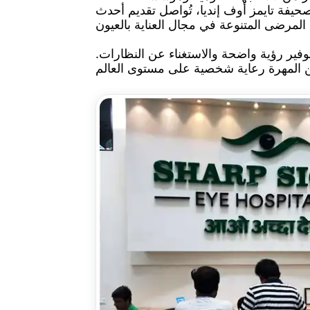
حيفة تايمز أوف إنديا، تُواصل تقديم أحدث
لعيون
ير رؤية واضحة والاستغناء عن النظارات.
وطب
لعيون
في
لهي،
الهند