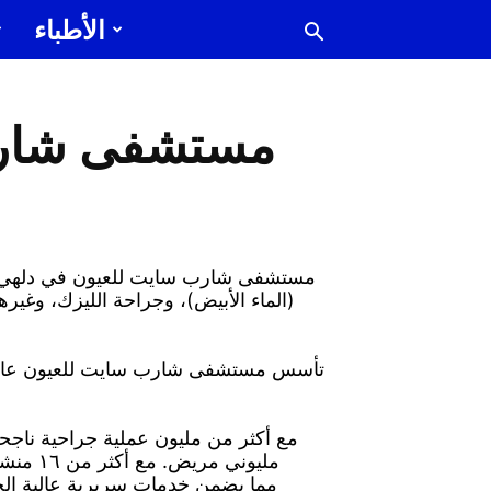
الأطباء
مستشفى شارب
مستشفى شارب سايت للعيون في دلهي، ا
(الماء الأبيض)، وجراحة الليزك، وغي
تأسس مستشفى شارب سايت للعيون عام ٢٠٠٢، وهو اليوم مؤسسة متعددة الوحدات والخدمات. بفضل فري
مليوني