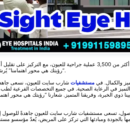
نستقبل سنوياً 40,000 مريض ونجري أكثر من 3,500 عملية جراحية للعيون، م
“رؤيتك هي محور اهتمامنا” يُرشد التزامنا بتقديم رعاية عالية الجودة للعيون.
ميز والكمال. في
مستشفيات
شارب سايت للعيون، نسعى جاهدين 
لتميز في الرعاية الصحية. في جميع التخصصات الفرعية لطب الع
 ذوي الخبرة، وفريقنا المتميز. شعارنا “رؤيتك هي محور اهتمامن
 الوصول، تسعى مستشفيات شارب سايت للعيون جاهدةً للوصول إ
ها بالجودة ومبادئها التي تركز على المريض، يُعدّ مؤسسو مس