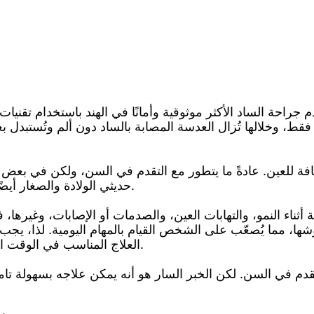
ة الساد الأكثر موثوقية وأمانًا في الهند باستخدام تقنيات ال
تازة. تستغرق الجراحة 15 دقيقة فقط، وخلالها تُزال العدسة المصابة بالساد دون 
فة للعين. عادةً ما يتطور مع التقدم في السن، ولكن في بعض ال
حديثي الولادة والصغار أيضًا. يُعدّ الساد جزءًا لا مفر منه من الشيخوخة.
 أثناء النمو، والتهابات العين، والصدمات أو الإصابات، وغيرها
ها، مما يُصعّب على الشخص القيام بالمهام اليومية. لذا، يجب
العلاج المناسب في الوقت المناسب قد يؤدي إلى ضعف دائم في البصر.
تقدم في السن. لكن الخبر السار هو أنه يمكن علاجه بسهولة تا