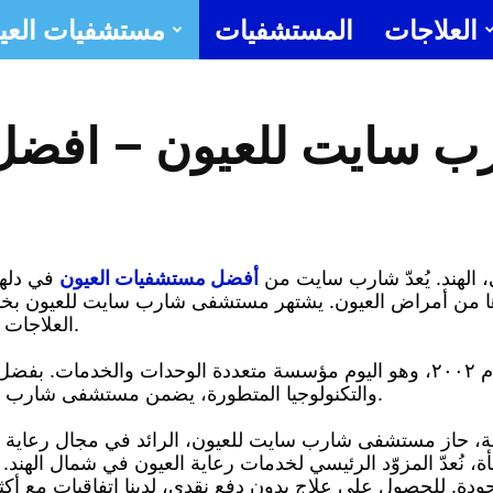
العلاجات
المستشفيات
مستشفيات العي
أ
اتصل بنا
جراح عي
مست
 سايت للعيون – افضل
ل
لهند. يُعدّ شارب سايت من
أفضل مستشفيات العيون
في دلهي
رها من أمراض العيون. يشتهر مستشفى شارب سايت للعيون بخب
العلاجات والعمليات الجراحية لمختلف أمراض العيون.
ق من
والتكنولوجيا المتطورة، يضمن مستشفى شارب سايت للعيون تشخيصًا دقيقًا وتدخلات فعّالة.
أ
 مريض. مع أكثر من ١٦ منشأة، نُعدّ المزوّد الرئيسي لخدمات رعاية العيون ف
مست