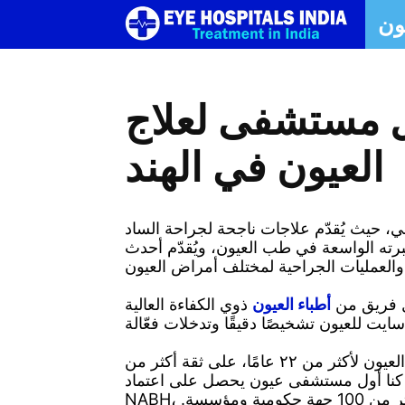
ون
فضل
ون
شفى
 مستشفى لعلاج
لعيون
العيون في الهند
في
، حيث يُقدّم علاجات ناجحة لجراحة الساد
الهند
رته الواسعة في طب العيون، ويُقدّم أحدث
|
أطباء العيون
ذوي الكفاءة العالية
فضل
مع أكثر من مليون عملية جراحية ناجحة، حاز مستشفى شارب سايت للعيون، الرائد في مجال رعاية العيون لأكثر من ٢٢ عامًا، على ثقة أكثر من
ي شمال الهند. كنا أول مستشفى عيون يحصل على اعتماد
NABH، مما يضمن خدمات سريرية عالية الجودة. للحصول على علاج بدون دفع نقدي، لدينا اتفاقيات مع أكثر من 100 جهة حكومية ومؤسسة.
شفى