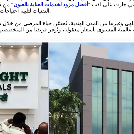
تي حازت على لقب “
أفضل مزود لخدمات العناية بالعيون
” من ص
التقنيات لتلبية احتياجات المرضى المتنوعة في مجال العناية بالعيون.
ل
وغيرها من المدن الهندية، نُحسّن حياة المرضى من خلال توف
ا
د