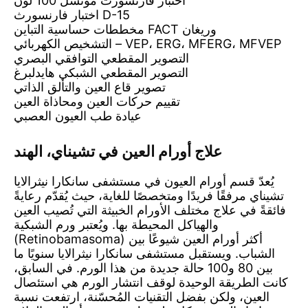
اختبار فارنسورث مونسل 100 لون
اختبار فارنسورث D-15
مخططات حساسية التباين FACT وريغان
التشخيص الكهربائي – VEP، ERG، MFERG، MFVEP
التصوير المقطعي التوافقي البصري
التصوير المقطعي الشبكي هايدلبرغ
تصوير قاع العين والتألق الذاتي
تقييم حركات العين ومحاذاة العين
عيادة طب العيون العصبي
علاج أورام العين في تشيناي، الهند
يُعدّ قسم أورام العيون في مستشفى سانكارا نيثرالايا
تشيناي مرفقًا فريدًا ومتخصصًا للغاية، حيث يُقدّم رعايةً
فائقةً في علاج مختلف الأورام الخبيثة التي تُصيب العين
والهياكل المحيطة بها. ويُعتبر ورم الشبكية
(Retinobamasoma) أكثر أورام العين شيوعًا بين
الشباب. ويستقبل مستشفى سانكارا نيثرالايا سنويًا ما
بين 80 و100 حالة جديدة من هذا الورم. في السابق،
كانت الطريقة الوحيدة لوقف انتشار الورم هي استئصال
العين، ولكن بفضل التقنيات المُحسّنة، ارتفعت نسبة