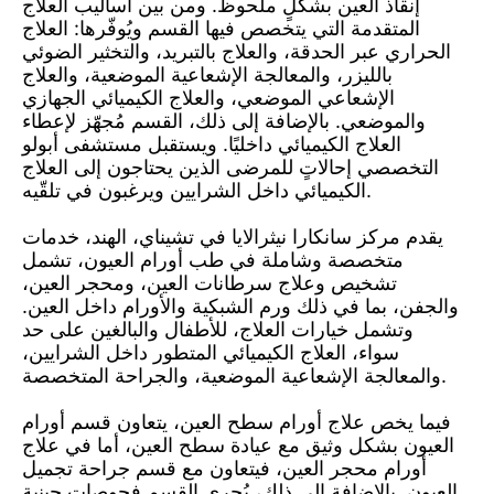
إنقاذ العين بشكلٍ ملحوظ. ومن بين أساليب العلاج
المتقدمة التي يتخصص فيها القسم ويُوفّرها: العلاج
الحراري عبر الحدقة، والعلاج بالتبريد، والتخثير الضوئي
بالليزر، والمعالجة الإشعاعية الموضعية، والعلاج
الإشعاعي الموضعي، والعلاج الكيميائي الجهازي
والموضعي. بالإضافة إلى ذلك، القسم مُجهّز لإعطاء
العلاج الكيميائي داخليًا. ويستقبل مستشفى أبولو
التخصصي إحالاتٍ للمرضى الذين يحتاجون إلى العلاج
الكيميائي داخل الشرايين ويرغبون في تلقّيه.
يقدم مركز سانكارا نيثرالايا في تشيناي، الهند، خدمات
متخصصة وشاملة في طب أورام العيون، تشمل
تشخيص وعلاج سرطانات العين، ومحجر العين،
والجفن، بما في ذلك ورم الشبكية والأورام داخل العين.
وتشمل خيارات العلاج، للأطفال والبالغين على حد
سواء، العلاج الكيميائي المتطور داخل الشرايين،
والمعالجة الإشعاعية الموضعية، والجراحة المتخصصة.
فيما يخص علاج أورام سطح العين، يتعاون قسم أورام
العيون بشكل وثيق مع عيادة سطح العين، أما في علاج
أورام محجر العين، فيتعاون مع قسم جراحة تجميل
العيون. بالإضافة إلى ذلك، يُجري القسم فحوصات جينية