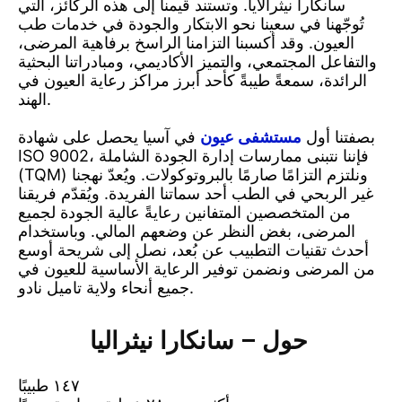
سانكارا نيثرالايا. وتستند قيمنا إلى هذه الركائز، التي
تُوجّهنا في سعينا نحو الابتكار والجودة في خدمات طب
العيون. وقد أكسبنا التزامنا الراسخ برفاهية المرضى،
والتفاعل المجتمعي، والتميز الأكاديمي، ومبادراتنا البحثية
الرائدة، سمعةً طيبةً كأحد أبرز مراكز رعاية العيون في
الهند.
بصفتنا أول
مستشفى عيون
في آسيا يحصل على شهادة
ISO 9002، فإننا نتبنى ممارسات إدارة الجودة الشاملة
(TQM) ونلتزم التزامًا صارمًا بالبروتوكولات. ويُعدّ نهجنا
غير الربحي في الطب أحد سماتنا الفريدة. ويُقدّم فريقنا
من المتخصصين المتفانين رعايةً عالية الجودة لجميع
المرضى، بغض النظر عن وضعهم المالي. وباستخدام
أحدث تقنيات التطبيب عن بُعد، نصل إلى شريحة أوسع
من المرضى ونضمن توفير الرعاية الأساسية للعيون في
جميع أنحاء ولاية تاميل نادو.
حول – سانكارا نيثراليا
١٤٧ طبيبًا