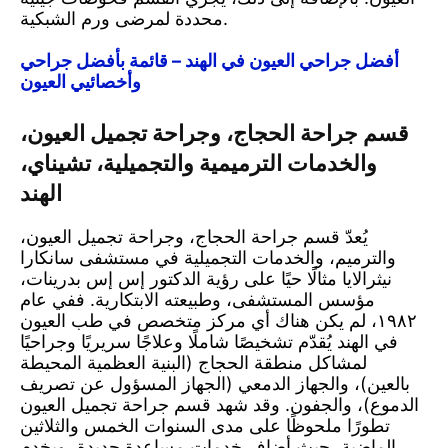
محددة لمرضى ورم الشبكية.
أفضل جراحي العيون في الهند – قائمة بأفضل جراحي
وأخصائيي العيون
قسم جراحة الحجاج، وجراحة تجميل العيون،
والخدمات الترميمية والتجميلية، تشيناي،
الهند
يُعدّ قسم جراحة الحجاج، وجراحة تجميل العيون،
والترميم، والخدمات التجميلية في مستشفى سانكارا
نيثرالايا مثالًا حيًا على رؤية الدكتور إس إس بدرينات،
مؤسس المستشفى، وطبيعته الابتكارية. ففي عام
١٩٨٢، لم يكن هناك أي مركز متخصص في طب العيون
في الهند يُقدّم تشخيصًا شاملًا وعلاجًا سريريًا وجراحيًا
لمشاكل منطقة الحجاج (البنية العظمية المحيطة
بالعين)، والجهاز الدمعي (الجهاز المسؤول عن تصريف
الدموع)، والجفون. وقد شهد قسم جراحة تجميل العيون
تطورًا ملحوظًا على مدى السنوات الخمس والثلاثين
الماضية، حيث أضاف خدمات مساعدة جديدة، ويخدم