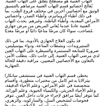
التهاب العنبية هو مصطلح يُطلق على التهاب العنبية.
يُعالج أخصائيو قسم التهاب العنبية مرضاهم بالتنسيق
الوثيق مع أخصائيين آخرين في مختلف فروع الطب، بما
في ذلك أطباء الروماتيزم، وأطباء الصدر، وأخصائيي
الأمراض المعدية، وأطباء الباطنة، وغيرهم. يحدث التهاب
العنبية عادةً عندما يُعاني المريض من مرض جهازي
مُصاحب، سواءً كان مرضًا مناعيًا ذاتيًا أو مرضًا معديًا.
قد يكون العلاج الجهازي بالأدوية، بما في ذلك
الستيرويدات، ومثبطات المناعة، ودواء بيوسيليس،
ضروريًا للمتابعة المستمرة والسيطرة على التهاب العين
لدى مرضى التهاب العنبية. إلى جانب ذلك، يتطلب الأمر،
بالتعاون مع الأخصائيين المعنيين، مراقبة دقيقة للحالة
الجهازية.
يحظى قسم التهاب العنبية في مستشفى سانكارا
نيثرالايا بدعمٍ كامل من مختبرات متطورة، وأقسام
متخصصة في علم الأمراض، وعلم الأحياء الدقيقة،
وعلم الأحياء الجزيئي، والكيمياء الحيوية، وعلم الوراثة.
كما تتوفر أيضًا مرافق لإجراء خزعات داخل العين. تتوفر
فحوصات لتشخيص السل، والساركويد، والزهري،
والعديد من أمراض الكولاجين، وغيرها.