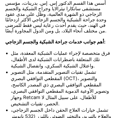
أسس هذا القسم الدكتور إس. إس. بدرينات، مؤسس
مستشفى سانكارا نيثرالايا وجراح الشبكية والجسم
الزجاجي ذو الشهرة العالمية، وظل على مدى عقود
وحدة جراحة الشبكية والجسم الزجاجي الأكثر ازدحامًا
في الهند، حيث يقدم أحدث رعاية ليس فقط للمرضى
من مختلف أنحاء البلاد، بل ومن الدول المجاورة أيضًا.
أهم جوانب خدمات جراحة الشبكية والجسم الزجاجي:
فرق متخصصة لإجراء عمليات الشبكية المعقدة، مثل
تلك المتعلقة باضطرابات الشبكية لدى الأطفال،
واعتلال الشبكية السكري، وانفصال الشبكية.
تشمل تقنيات التصوير المتقدمة، مثل التصوير
المقطعي التوافقي البصري (OCT)، والتصوير
المقطعي التوافقي البصري ذي المصدر الكاسح،
وتصوير الأوعية الدموية المقطعي التوافقي البصري،
وجهاز Retcam للأطفال، على سبيل المثال لا
الحصر، تقنيات التشخيص.
تشمل خيارات العلاج الحقن داخل الجسم الزجاجي،
والعلاج بالتبريد، والتخثير الضوئي بالليزر (532 نانومتر