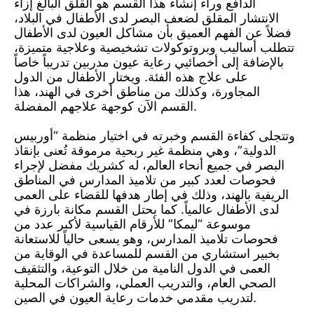
الدافع وراء إنشاء هذا القسم هو القلق البالغ إزاء
الانتشار المقلق لضعف البصر لدى الأطفال في البلاد،
فضلاً عن الفهم العميق بأن مشاكل العيون لدى الأطفال
تتطلب أساليب وبروتوكولات تشخيصية وعلاجية متميزة،
بالإضافة إلى أخصائيي رعاية عيون مدربين تدريباً خاصاً
على علاج هذه الفئة. ويختار الأطفال من الدول
المجاورة، وكذلك من مناطق أخرى في الهند، هذا
القسم الآن كوجهة علاجهم المفضلة.
وتتجلى كفاءة القسم وخبرته في اختيار منظمة “أوربيس
الدولية”، وهي منظمة غير ربحية مرموقة تُعنى بإنقاذ
البصر في جميع أنحاء العالم، له كشريك مفضل لإجراء
فحوصات لعدد كبير من تلاميذ المدارس في المناطق
الريفية بالهند، وذلك في إطار هدفها للقضاء على العمى
لدى الأطفال عالمياً. كما يحتل القسم مكانة بارزة في
موسوعة “ليمكا” للأرقام القياسية لأكبر عدد من
فحوصات تلاميذ المدارس، وهو يسعى حالياً للاستعانة
بخبير استشاري من القسم للمساعدة في الوقاية من
العمى في الدول النامية من خلال التوعية، والتثقيف
الصحي العام، والتدريب العملي، والشراكات المحلية
لتدريب مقدمي خدمات رعاية العيون في الصين.