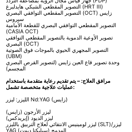
جهاز قياس مجال الرؤية بمضاعفة التردد (FDP)
التصوير المقطعي الشبكي هايدلبرغ (HRT III)
التصوير المقطعي التوافقي البصري (OCT) زايس
سيروس
التصوير المقطعي التوافقي البصري للقطعة الأمامية
(CASIA OCT)
تصوير الأوعية الدموية بالتصوير المقطعي التوافقي
البصري (OCT)
التصوير المجهري الحيوي بالموجات فوق الصوتية
(UBM)
وحدة تصوير قاع العين زايس (لتصوير القرص البصري
المجسم)
مرافق العلاج: – يتم تقديم رعاية متقدمة باستخدام
عمليات علاجية متخصصة تشمل:
الليزر: ليزر Nd:YAG (زايس)
ليزر الأرجون (زايس)
ليزر الديود (إيريدكس)
ليزر لومينيس الانتقائي لعلاج التربيق بالليزر (SLT)/ليزر
YAG المدمج (سيليكتا ديوت)