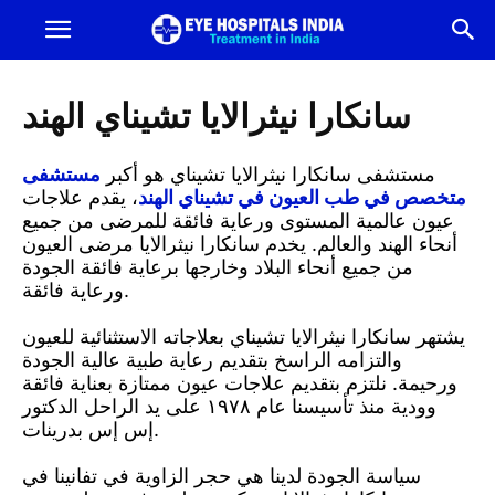
أفضل
مستشفى
سانكارا نيثرالايا تشيناي الهند
للعيون
مستشفى سانكارا نيثرالايا تشيناي هو أكبر
مستشفى
متخصص في طب العيون في تشيناي الهند
، يقدم علاجات
عيون عالمية المستوى ورعاية فائقة للمرضى من جميع
في
أنحاء الهند والعالم. يخدم سانكارا نيثرالايا مرضى العيون
من جميع أنحاء البلاد وخارجها برعاية فائقة الجودة
ورعاية فائقة.
الهند
يشتهر سانكارا نيثرالايا تشيناي بعلاجاته الاستثنائية للعيون
|
والتزامه الراسخ بتقديم رعاية طبية عالية الجودة
ورحيمة. نلتزم بتقديم علاجات عيون ممتازة بعناية فائقة
وودية منذ تأسيسنا عام ١٩٧٨ على يد الراحل الدكتور
أفضل
إس إس بدرينات.
سياسة الجودة لدينا هي حجر الزاوية في تفانينا في
مستشفى