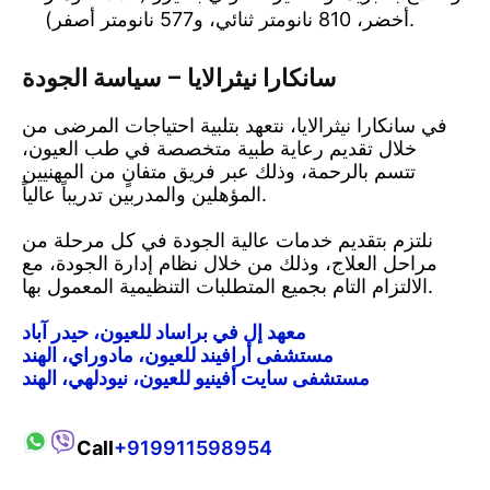
أخضر، 810 نانومتر ثنائي، و577 نانومتر أصفر).
سانكارا نيثرالايا – سياسة الجودة
في سانكارا نيثرالايا، نتعهد بتلبية احتياجات المرضى من
خلال تقديم رعاية طبية متخصصة في طب العيون،
تتسم بالرحمة، وذلك عبر فريق متفانٍ من المهنيين
المؤهلين والمدربين تدريباً عالياً.
نلتزم بتقديم خدمات عالية الجودة في كل مرحلة من
مراحل العلاج، وذلك من خلال نظام إدارة الجودة، مع
الالتزام التام بجميع المتطلبات التنظيمية المعمول بها.
معهد إل في براساد للعيون، حيدر آباد
مستشفى أرافيند للعيون، مادوراي، الهند
مستشفى سايت أفينيو للعيون، نيودلهي، الهند
Call
+919911598954