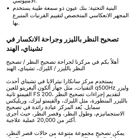
الأمنيوسي.
البنية التحتية: بنك عيون ذو سمعة طيبة يستخدم
المجهر الانعكاسي المتخصص لتقييم القرنيات المتبرع
بها.
تصحيح النظر بالليزر وجراحة الانكسار في
تشيناي، الهند
أهلاً بكم في مركزنا لجراحة تصحيح النظر / تصحيح
النظر بالليزر / الليزك، تشيناي، الهند
يستخدم مركز سانكارا نيثرالايا في تشيناي أحدث
التقنيات، مثل جهاز ألكون أليغريتو للعين q500Hz وليزر
الفيمتو ثانية FS 200، لتقديم إجراءات تصحيح النظر
بالليزر المتطورة، مثل الليزك، والفيمتو ليزك، وريليكس
سمايل. يُعد المركز عيادة رائدة في تصحيح
الاستجماتيزم، وطول النظر، وقصر النظر، حيث أجرى
أكثر من 20,000 عملية علاجية.
يمكن تصحيح مجموعة متنوعة من حالات قصر النظر،