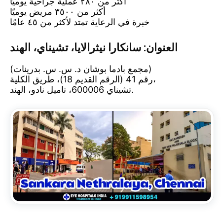
أكثر من ٢٨٠ عملية جراحية يوميًا
أكثر من ٣٥٠٠ مريض يوميًا
خبرة في الرعاية تمتد لأكثر من ٤٥ عامًا
العنوان: سانكارا نيثرالايا، تشيناي، الهند
(مجمع بادما بوشان د. س. س. بدرينات)
رقم 41 (الرقم القديم 18)، طريق الكلية،
تشيناي 600006، تاميل نادو، الهند.