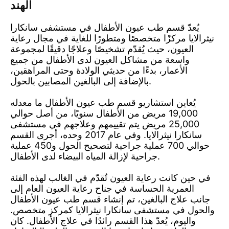
الهند
يُعدّ قسم طب عيون الأطفال في مستشفى سانكارا
نيثرالايا مركزًا متخصصًا ومتطورًا للغاية في مجال رعاية
العيون، حيث يُقدّم تشخيصًا وعلاجًا دقيقًا لمجموعة
واسعة من مشاكل العيون لدى الأطفال من جميع
الأعمار، بدءًا من حديثي الولادة وحتى المراهقين،
بالإضافة إلى البالغين المصابين بالحول.
يُعاين استشاريو قسم طب عيون الأطفال ما معدله
19,000 مريض من الأطفال سنويًا، من أصل حوالي
25,000 مريض يتم تقييمهم وعلاجهم في مستشفى
سانكارا نيثرالايا. وفي عام 2017 وحده، أجرى القسم
حوالي 700 عملية جراحية لتصحيح الحول و450 عملية
جراحية لإزالة المياه البيضاء لدى الأطفال.
في حين كانت رعاية العيون تُقدّم في الغالب لهذه الفئة
العمرية الحساسة في جناح رعاية العيون العام إلى
جانب علاج البالغين، تم إنشاء قسم طب عيون الأطفال
والحول في مستشفى سانكارا نيثرالايا كمركز متخصص.
واليوم، يُعدّ هذا القسم رائدًا في علاج الأطفال. كان