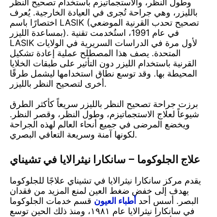
وطول النظر، والاستجماتيزم باستخدام تصحيح النظر
بالليزر، وهي جراحة تُجرى في العيادة الخارجية. يُعرف
اختصارًا باسم LASIK (تصحيح تحدب القرنية الموضعي
بمساعدة الليزر). في عام 1991، استُخدمت تقنية
LASIK لأول مرة في الدراسات السريرية في الولايات
المتحدة. يصف هذا المصطلح عملية إعادة تشكيل
القرنية باستخدام الليزر دون التأثير على طبقات الخلايا
المحيطة بها. وقد توسع نطاق استخدامها ليشمل طرقًا
أخرى لتصحيح النظر بالليزر.
برزت جراحة تصحيح النظر بالليزر سريعاً كأكثر الطرق
شيوعاً لعلاج الاستجماتيزم، وطول النظر، وقصر النظر.
ويخضع المرضى في جميع أنحاء العالم لهذه الجراحة
لكونها آمنة وسريعة التعافي البصري.
علاج الجلوكوما – سانكارا نيثرالايا في تشيناي
يقدم مركز سانكارا نيثرالايا في تشيناي علاجًا للجلوكوما
يهدف إلى خفض ضغط العين لمنع المزيد من فقدان
البصر. أسس أحد
أطباء العيون
قسم خدمات الجلوكوما
في سانكارا نيثرالايا عام ١٩٨١، ومنذ ذلك الحين توسع