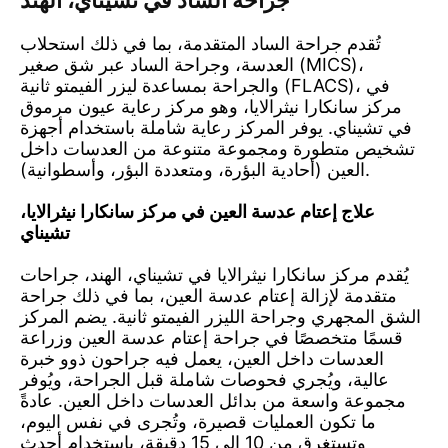
جراحة الساد في تشيناي
، الهند
تُقدم جراحة الساد المتقدمة، بما في ذلك استحلاب
العدسة، وجراحة الساد عبر شق صغير (MICS)،
والجراحة بمساعدة ليزر الفيمتو ثانية (FLACS)، في
مركز سانكارا نيثرالايا، وهو مركز رعاية عيون مرموق
في تشيناي. يوفر المركز رعاية شاملة باستخدام أجهزة
تشخيص متطورة ومجموعة متنوعة من العدسات داخل
العين (أحادية البؤرة، ومتعددة البؤر، وأسطوانية).
علاج إعتام عدسة العين في مركز سانكارا نيثرالايا،
تشيناي
يُقدم مركز سانكارا نيثرالايا في تشيناي، الهند، جراحات
متقدمة لإزالة إعتام عدسة العين، بما في ذلك جراحة
الشق المجهري وجراحة الليزر الفيمتو ثانية. يضم المركز
قسمًا متخصصًا في جراحة إعتام عدسة العين وزراعة
العدسات داخل العين، يعمل فيه جراحون ذوو خبرة
عالية، ويُجري فحوصات شاملة قبل الجراحة، ويُوفر
مجموعة واسعة من بدائل العدسات داخل العين. عادةً
ما تكون العمليات قصيرة، وتُجرى في نفس اليوم،
وتستغرق من 10 إلى 15 دقيقة، باستخدام أحدث