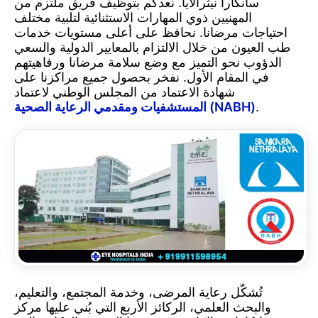
سانكارا نيثرالايا. نعدكم بتوظيف فريق ملتزم من
المهنيين ذوي المهارات الاستثنائية لتلبية مختلف
احتياجات مرضانا. نحافظ على أعلى مستويات خدمات
للعيون
طب العيون من خلال الالتزام بالمعايير الدولية والسعي
الدؤوب نحو التميز مع وضع سلامة مرضانا ورفاهيتهم
في المقام الأول. نفخر بحصول جميع مراكزنا على
وطب
شهادة الاعتماد من المجلس الوطني لاعتماد
.
المستشفيات ومقدمي الرعاية الصحية (NABH)
العيون
في
دلهي،
الهند
تُشكّل رعاية المرضى، وخدمة المجتمع، والتعليم،
والبحث العلمي، الركائز الأربع التي بُني عليها مركز