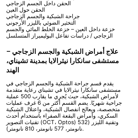
الحقن داخل الجسم الزجاجي
الحقن حول العين
جراحة الشبكية والجسم الزجاجي
التخثير الضوئي بالليزر الأرجوني
خزعة داخل العين – خزعة الخلط المائي والجسم
الزجاجي / دراسات تفاعل البوليميراز المتسلسل
علاج أمراض الشبكية والجسم الزجاجي –
مستشفى سانكارا نيثرالايا بمدينة تشيناي،
الهند
يقدم قسم جراحة الشبكية والجسم الزجاجي في
مستشفى سانكارا نيثرالايا في تشيناي رعاية متقدمة
لأمراض الشبكية، حيث يُجري ما يقارب 500 عملية
جراحية شهريًا. يضم القسم أكثر من 6 غرف عمليات
متخصصة، ويعالج انفصال الشبكية، واعتلال الشبكية
السكري، وأمراض البقعة الصفراء باستخدام أحدث
تقنيات التصوير (OCT، Optos) وتقنية الليزر (532
نانومتر، 577 نانومتر، 810 نانومتر).