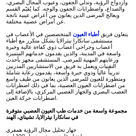
وازدواج الرؤية، وتدلي الجفون، وعيوب المجال البصري،
والصداع، واضطرابات الجفون والوجه. كما يُقيّم القسم
ويعالج المرضى الذين يعانون من أعراض عينية ناتجة
عن أمراض عصبية مختلفة.
يتعاون فريق
أطباء العيون
المتخصصين في الأعصاب في
مستشفى سانكارا نيثرالايا بشكل متكرر مع أطباء
أعصاب وجراحي أعصاب ذوي كفاءة عالية وخبرة
واسعة في المدينة، والذين يقدمون خدماتهم المتميزة
ورعايتهم المهنية للمرضى. المستشفى مجهز بأحدث
التقنيات ويعمل به فريق من الاستشاريين المدربين
تدريباً عالياً وذوي خبرة واسعة، يقدمون رعاية شاملة
ومتطورة للعيون للمرضى الذين يعانون من طيف واسع
من اضطرابات العيون العصبية، بما في ذلك اضطرابات
العصب البصري والجهاز العصبي المركزي، بالإضافة إلى
اضطرابات حركة العين.
مجموعة واسعة من خدمات طب العيون العصبي متوفرة
في سانكارا نيثرالايا، تشيناي، الهند
جهاز تحليل مجال الرؤية همفري