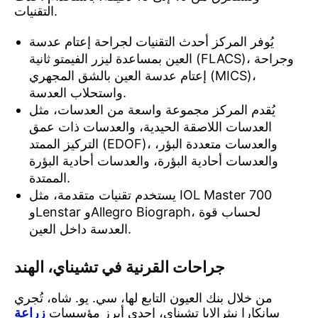
التقنيات.
يُوفر المركز أحدث التقنيات لجراحة إعتام عدسة
العين بمساعدة ليزر الفيمتو ثانية (FLACS)، وجراحة
إعتام عدسة العين بالشق المجهري (MICS)،
واستحلاب العدسة.
يُقدم المركز مجموعة واسعة من العدسات، مثل
العدسات اللاصقة الحيدية، والعدسات ذات عمق
التركيز الممتد (EDOF)، والعدسات متعددة البؤر،
والعدسات أحادية البؤرة، والعدسات أحادية البؤرة
الممتدة.
يستخدم تقنيات متقدمة، مثل IOL Master 700
وLenstar وAllegro Biograph، لحساب قوة
العدسة داخل العين.
جراحات القرنية في تشيناي، الهند
من خلال بنك العيون التابع لها، سي. يو. شاه، تُجري
سانكارا نيثرالايا تشيناي، إحدى أبرز مؤسسات
زراعة