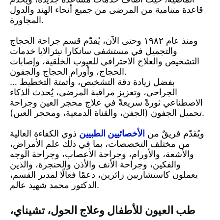
قاعدة متنامية من المرضى من جميع أنحاء الهند والدول
المجاورة.
ومنذ عام ١٩٨٢ وحتى الآن، يُقدّم قسم جراحة الحجاج
والتجميل في مستشفى سانكارا نيثرالايا خدمات
التشخيص والعلاج الاحترافي للعيوب الخلقية، وإصابات
الحجاج، وأورام الحجاج والجفون.
… بفضل زيادة دقة التشخيص، وأتمتة التخطيط
الجراحي، وتعزيز مراقبة المرضى، يُحدث الذكاء
الاصطناعي ثورةً سريعةً في علاج محجر العين وجراحة
تجميل الجفون (الجفن، والقناة الدمعية، ومحجر العين).
ويُقدّم فريقٌ من
الأخصائيين الطبيين
ذوي الكفاءة العالية
من مختلف التخصصات، بما في ذلك علم الأمراض،
والأشعة، والأورام، وجراحة الأعصاب، وجراحة الوجه
والفكين، وجراحة الأنف والأذن والحنجرة، والذين
يعملون كاستشاريين زائرين، دعمًا فعالًا لمدير القسم،
الدكتور محمد شهيد عالم.
طب العيون للأطفال وعلاج الحول، تشيناي،