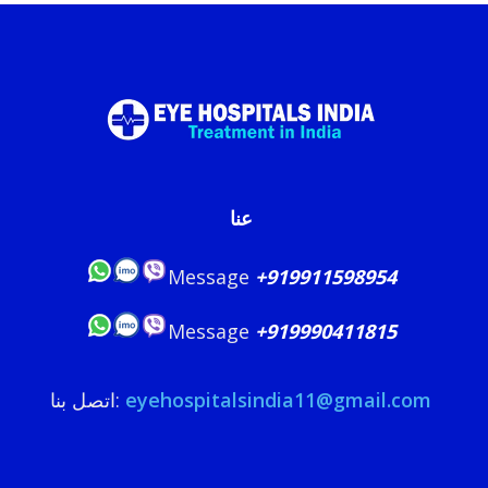
عنا
Message
+919911598954
Message
+919990411815
eyehospitalsindia11@gmail.com
اتصل بنا: