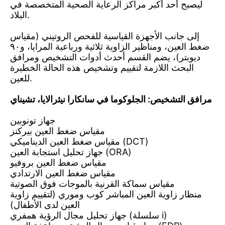
ليصبح أحد أكبر مراكز الرعاية الصحية المتخصصة في
البلاد.
إلى جانب الأجهزة القياسية للفحص الروتيني (مقياس
ضغط العين، ومناظير الزاوية ثلاثية ورباعية المرايا، و٩٠
ديوبتر)، يضم القسم أحدث أدوات التشخيص ومرافق
البحث اللازمة لتقييم وتشخيص هذه الحالة الخطيرة
للعين.
مرافق التشخيص: الجلوكوما في سانكارا نيثرالايا، تشيناي
جهاز تونوبين
مقياس ضغط العين بيركنز
مقياس ضغط العين الديناميكي (DCT)
جهاز تحليل استجابة العين (ORA)
مقياس ضغط العين بروفيو
مقياس ضغط العين الارتدادي
مقياس سماكة القرنية بالموجات فوق الصوتية
منظار زاوية العين المباشر كوب وموري (لتقييم زاوية
العين لدى الأطفال)
جهاز تحليل مجال الرؤية همفري (سلسلة i)