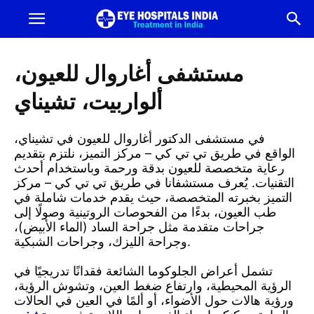
أفضل
مستشفى
مستشفى أغاروال للعيون،
ألواربيت، تشيناي
للعيون
في مستشفى الدكتور أغاروال للعيون في تشيناي،
في
الواقع في طريق تي تي كي – مركز التميز، نلتزم بتقديم
رعاية متخصصة للعيون بدقة ورحمة وباستخدام أحدث
التقنيات. يُعرف مستشفانا في طريق تي تي كي – مركز
الهند
التميز بخبرته المتخصصة، حيث يقدم خدمات شاملة في
طب العيون، بدءًا من الفحوصات الروتينية وصولًا إلى
جراحات متقدمة مثل جراحة الساد (الماء الأبيض)،
|
وجراحة الليزك، وجراحات الشبكية.
أفضل
تشمل أعراض الجلوكوما الشائعة فقدانًا تدريجيًا في
الرؤية المحيطية، وارتفاع ضغط العين، وتشوش الرؤية،
ورؤية هالات حول الأضواء، أو ألمًا في العين في الحالات
مستشفى