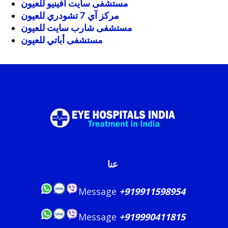
مستشفى سايت أفينيو للعيون
مركز آي 7 تشودري للعيون
مستشفى شارب سايت للعيون
مستشفى أباتي للعيون
عنا
Message
+919911598954
Message
+919990411815