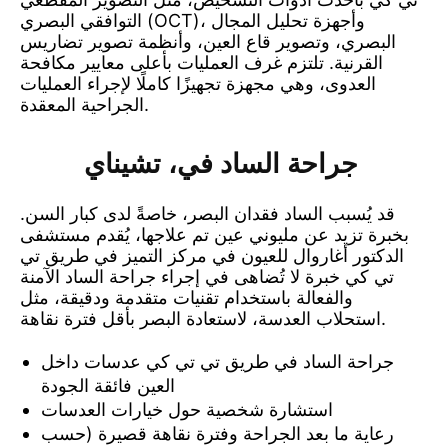
التوافقي البصري (OCT)، وأجهزة تحليل المجال
البصري، وتصوير قاع العين، وأنظمة تصوير تضاريس
القرنية. تلتزم غرف العمليات بأعلى معايير مكافحة
العدوى، وهي مجهزة تجهيزًا كاملًا لإجراء العمليات
الجراحية المعقدة.
جراحة الساد في
، تشيناي
قد يُسبب الساد فقدان البصر، خاصةً لدى كبار السن.
بخبرة تزيد عن مليوني عين تم علاجها، يُقدم مستشفى
الدكتور أغاروال للعيون في مركز التميز في طريق تي
تي كي خبرة لا تُضاهى في إجراء جراحة الساد الآمنة
والفعالة باستخدام تقنيات متقدمة ودقيقة، مثل
استحلاب العدسة، لاستعادة البصر بأقل فترة نقاهة.
جراحة الساد في طريق تي تي كي عدسات داخل
العين فائقة الجودة
استشارة شخصية حول خيارات العدسات
رعاية ما بعد الجراحة وفترة نقاهة قصيرة (حسب