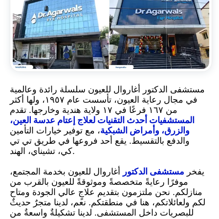
مستشفى الدكتور أغاروال للعيون سلسلة رائدة وعالمية
في مجال رعاية العيون، تأسست عام ١٩٥٧، ولها أكثر
من ١٦٧ فرعًا في ١٧ ولاية هندية وخارجها. تقدم
المستشفيات أحدث التقنيات لعلاج إعتام عدسة العين،
والزرق، وأمراض الشبكية
، مع توفير خيارات التأمين
والدفع بالتقسيط. يقع أحد فروعها في طريق تي تي
كي، تشيناي، الهند.
يفخر
مستشفى الدكتور
أغاروال للعيون بخدمة المجتمع،
موفرًا رعايةً متخصصةً وموثوقةً للعيون بالقرب من
منازلكم. نحن ملتزمون بتقديم علاجٍ عالي الجودة ومتاح
لكم ولعائلاتكم، هنا في منطقتكم. نعم، لدينا متجرٌ حديثٌ
للبصريات داخل المستشفى. لدينا تشكيلةٌ واسعةٌ من