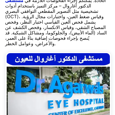
الحادة. يمكنكم إجراء الفحوصات اللازمة في
مستشفى
الدكتور أغاروال – مركز التميز باستخدام أدوات
تشخيصية مثل التصوير المقطعي التوافقي البصري
للعيون
(OCT)، وقياس ضغط العين، واختبارات مجال الرؤية.
يشمل فحص العين القياسي اختبار النظر، وفحص
المصباح الشقي، وقياس الانكسار، وفحص الكشف عن
وطب
الساد (الماء الأبيض)، والجلوكوما، ومشاكل الشبكية. قد
يُنصح بإجراء فحوصات إضافية بناءً على العمر،
والأعراض، وعوامل الخطر.
العيون
في
دلهي،
الهند