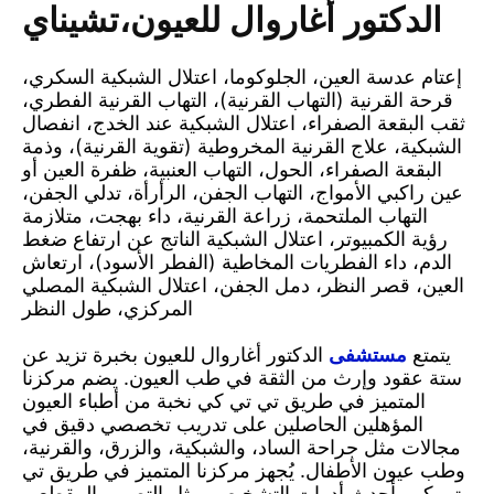
الدكتور أغاروال للعيون،تشيناي
إعتام عدسة العين، الجلوكوما، اعتلال الشبكية السكري،
قرحة القرنية (التهاب القرنية)، التهاب القرنية الفطري،
ثقب البقعة الصفراء، اعتلال الشبكية عند الخدج، انفصال
الشبكية، علاج القرنية المخروطية (تقوية القرنية)، وذمة
البقعة الصفراء، الحول، التهاب العنبية، ظفرة العين أو
عين راكبي الأمواج، التهاب الجفن، الرأرأة، تدلي الجفن،
التهاب الملتحمة، زراعة القرنية، داء بهجت، متلازمة
رؤية الكمبيوتر، اعتلال الشبكية الناتج عن ارتفاع ضغط
الدم، داء الفطريات المخاطية (الفطر الأسود)، ارتعاش
العين، قصر النظر، دمل الجفن، اعتلال الشبكية المصلي
المركزي، طول النظر
يتمتع
مستشفى
الدكتور أغاروال للعيون بخبرة تزيد عن
ستة عقود وإرث من الثقة في طب العيون. يضم مركزنا
المتميز في طريق تي تي كي نخبة من أطباء العيون
المؤهلين الحاصلين على تدريب تخصصي دقيق في
مجالات مثل جراحة الساد، والشبكية، والزرق، والقرنية،
وطب عيون الأطفال. يُجهز مركزنا المتميز في طريق تي
تي كي بأحدث أدوات التشخيص، مثل التصوير المقطعي