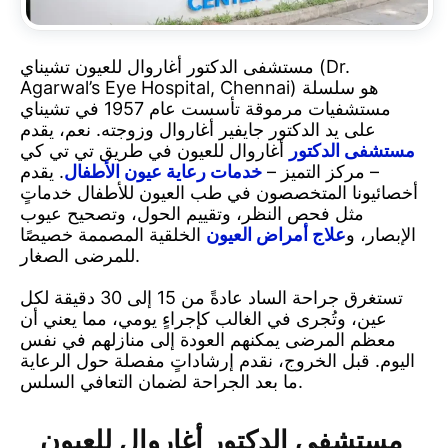
مستشفى الدكتور أغاروال للعيون تشيناي (Dr.
Agarwal’s Eye Hospital, Chennai) هو سلسلة
مستشفيات مرموقة تأسست عام 1957 في تشيناي
على يد الدكتور جايفير أغاروال وزوجته. نعم، يقدم
مستشفى الدكتور
أغاروال للعيون في طريق تي تي كي
– مركز التميز –
خدمات رعاية عيون الأطفال
. يقدم
أخصائيونا المتخصصون في طب العيون للأطفال خدماتٍ
مثل فحص النظر، وتقييم الحول، وتصحيح عيوب
الإبصار، و
علاج أمراض العيون
الخلقية المصممة خصيصًا
للمرضى الصغار.
تستغرق جراحة الساد عادةً من 15 إلى 30 دقيقة لكل
عين، وتُجرى في الغالب كإجراءٍ يومي، مما يعني أن
معظم المرضى يمكنهم العودة إلى منازلهم في نفس
اليوم. قبل الخروج، نقدم إرشاداتٍ مفصلة حول الرعاية
ما بعد الجراحة لضمان التعافي السلس.
مستشفى الدكتور أغاروال للعيون