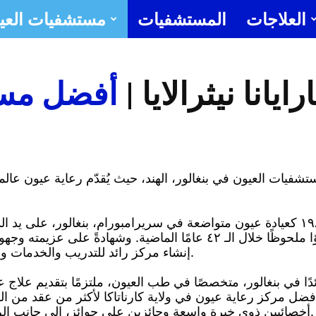
العلاجات
المستشفيات
مستشفيات العي
أ
اتصل بنا
جراح عي
مست
انا نيثرالايا |
أفضل مس
ل
مستشفيات العيون في بنغالور، الهند، حيث يُقدّم رعاية عيون 
عام ١٩٨٢ كعيادة عيون متواضعة في سريرامبورام، بنغالور، على يد
العيون في البلاد. وقد حقق المستشفى نموًا ملحوظًا خلال الـ ٤٢ عامًا 
إنشاء مركز رائد للتدريب والخدمات والبحوث في مجال طب العيون حقيقة واقعة.
أ
رائدًا في بنغالور، متخصصًا في طب العيون، ملتزمًا بتقديم علا
كأفضل مركز رعاية عيون في ولاية كارناتاكا لأكثر من عقد من ا
أخصائيين ذوي خبرة واسعة وحائزين على جوائز، إلى جانب الرعاية الرحيمة، لنقدم لمرضانا نتائج استثنائية.
مست