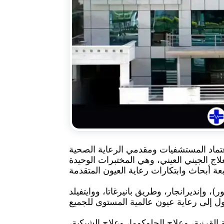
لرعاية الصحية (NABH)، فإننا نلتزم بأعلى معايير التميز السريري
علاج الجيني العيني، وهي المختبرات الوحيدة
، وإنديرانجار، وطريق بانيرغاتا، ووايتفيلد
لقرنية، وعلاج الجلوكوما، وعلاج الشبكية،