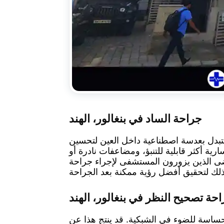
جراحة الساد في بنغالور، الهند
تُستبدل بعدسة اصطناعية داخل العين لتحسين
رية أكثر قابلية للتنبؤ، ومضاعفات نادرة أو
مرضى الذين يزورون المستشفى لإجراء جراحة
حة تصحيح النظر في بنغالور، الهند
الحساسة للضوء في الشبكية. قد ينتج هذا عن