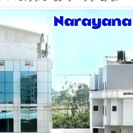
ل
ا
د