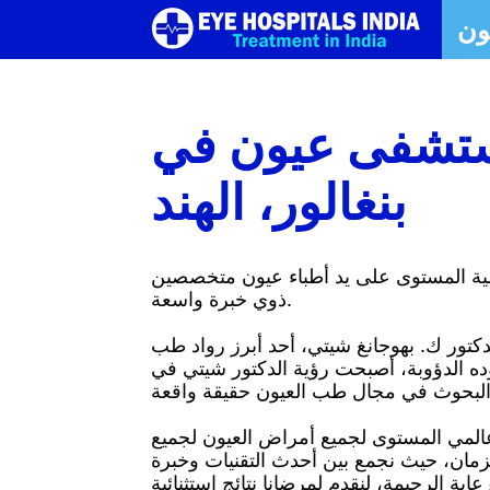
ون
فضل
ون
شفى
تشفى عيون في
لعيون
بنغالور، الهند
في
عالمية المستوى على يد أطباء عيون متخصصين
الهند
ذوي خبرة واسعة.
 الدكتور ك. بهوجانغ شيتي، أحد أبرز رواد طب
|
الماضية. وشهادةً على عزيمته وجهوده الدؤوبة، أصبحت رؤية الدكتور شيتي في
فضل
ج عالمي المستوى لجميع أمراض العيون لجميع
لزمان، حيث نجمع بين أحدث التقنيات وخبرة
شفى