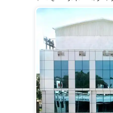
لعيون
وطب
لعيون
في
لهي،
الهند