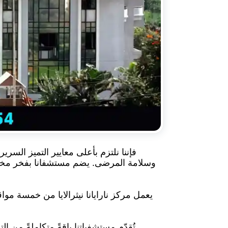
وسلامة المرضى. يضم مستشفانا بفخر مختبرات 
يعمل مركز نارايانا نيثرالايا من خمسة موا
تُقدّم مستشفياتنا باقةً متكاملةً من