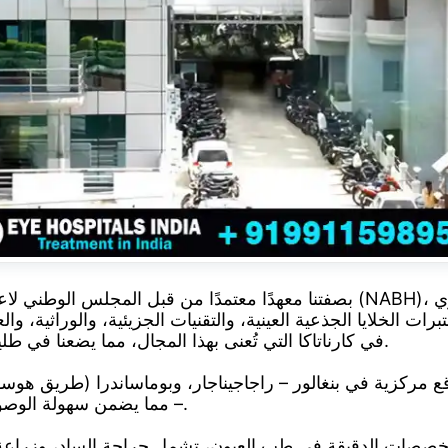
بصفتنا معهدًا معتمدًا من قبل المجلس الوطني لاعتماد المستشفيات ومقدمي ا
الخلايا الجذعية العينية، والتقنيات الجزيئية، والوراثية، وال
في كارناتاكا التي تُعنى بهذا المجال، مما يضعنا في طليعة أبحاث وابتكارات رعاية العيون المتقدمة.
قع مركزية في بنغالور – راجاجيناجار، وبوماساندرا (طريق هوسور)
– مما يضمن سهولة الوصول إلى رعاية عيون عالمية المستوى للجميع.
 التخصصات الدقيقة في طب العيون، تشمل جراحة الساد، وزراعة ا