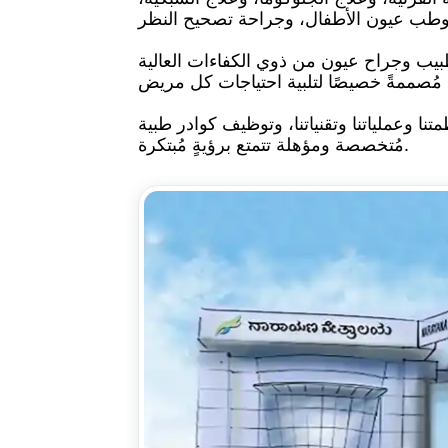
جهيزاتنا المتطورة وأحدث تقنيات التشخيص والعلاج، يُقدّم فريقنا الذي يضم أكثر من 100 طبيب وجراح عيون من ذوي الكفاءات العالية
تنا وعملياتنا وتقنياتنا، وتوظيف كوادر طبية
مُتخصصة ومؤهلة تتمتع برؤيةٍ مُبتكرة.