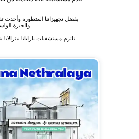
والخبرة الواسعة، خدماته لأكثر من 1500 مريض يوميًا، مُوفّرًا رعايةً شخصيةً مُصممةً خصيصًا لتلبية احتياجات كل مريض.
تلتزم مستشفيات نارايانا نيثرالايا 