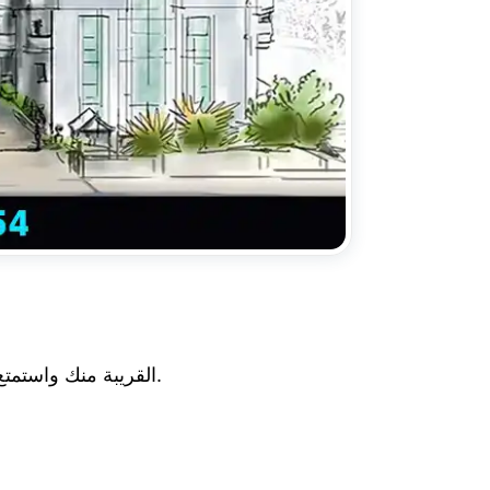
ابحث عن مستشفى Narayana Nethralaya القريبة منك واستمتع بخدمات رعاية العيون عالية الجودة لدينا في موقع مناسب.