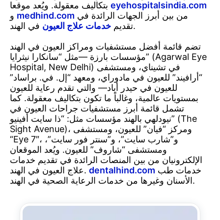
eyehospitalsindia.com
بتكاليف معقولة. ويُعد موقعا
من بين أبرز الجهات الرائدة في
medhind.com
و
في الهند.
تقديم
خدمات علاج العيون
تضم قائمة أفضل مستشفيات ومراكز العيون في الهند
مؤسسات بارزة —مثل “سانكارا نيثرايا” (Agarwal Eye
Hospital, New Delhi) في تشيناي، ومستشفى
“أرافيند” للعيون في مادوراي، ومعهد “إل. في. براساد”
للعيون في حيدر أباد— والتي تقدم رعاية للعيون
بمستويات عالمية، وغالباً ما تكون بتكاليف معقولة. كما
تشمل قائمة أبرز مستشفيات جراحات العيون في
نيودلهي بالهند مؤسسات مثل: “ذا سايت أفينيو” (The
Sight Avenue)، ومركز “فيان” للعيون، ومستشفى
“Eye 7″، و”شارب سايت”، و”سنتر فور سايت”،
ومستشفى “شاروف” للعيون. ويُعد الموقعان
الإلكترونيان من بين المنصات الرائدة في تقديم خدمات
خدمات طب
dentalhind.com
علاج العيون في الهند.
الأسنان وغيرها من خدمات الرعاية الصحية في الهند.