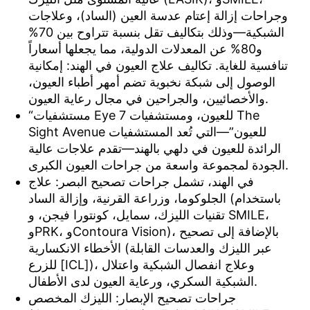
وجراحات إزالة إعتام عدسة العين (الساد)، وعلاجات
الشبكية—وذلك بتكاليف تقل بنسبة تتراوح بين 70%
و80% عن المعدلات الدولية، مما يجعلها أسعاراً
تنافسية للغاية. تكاليف علاج العيون في الهند: إمكانية
الوصول إلى شبكة نخبوية تضم أمهر أطباء العيون،
والأخصائيين، والجراحين في مجال رعاية العيون.
“مستشفيات Eye 7 للعيون، ومستشفيات The
Sight Avenue للعيون”—التي تُعد المستشفيات
الرائدة للعيون في دلهي بالهند—تقدم علاجات عالية
الجودة لمجموعة واسعة من جراحات العيون الكبرى.
في الهند، تشمل جراحات تصحيح البصر: علاج
الجلوكوما، وزراعة القرنية، وإزالة الساد (باستخدام
تقنيات الليزك، سمايل، كونتورا فيجن، و SMILE،
وPRK، وContoura Vision)، بالإضافة إلى تصحيح
الأخطاء الانكسارية (عبر الليزك والعدسات القابلة
للزرع [ICL])، وعلاج انفصال الشبكية واعتلال
الشبكية السكري، ورعاية العيون لدى الأطفال.
جراحات تصحيح الإبصار: الليزك المخصص