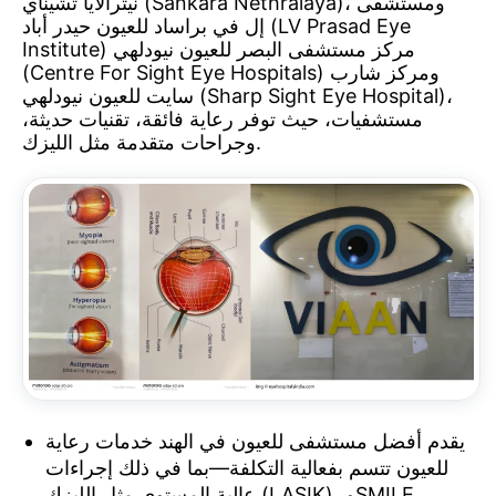
نيثرالايا تشيناي (Sankara Nethralaya)، ومستشفى
إل في براساد للعيون حيدر أباد (LV Prasad Eye
Institute) مركز مستشفى البصر للعيون نيودلهي
للعيون
(Centre For Sight Eye Hospitals) ومركز شارب
سايت للعيون نيودلهي (Sharp Sight Eye Hospital)،
مستشفيات، حيث توفر رعاية فائقة، تقنيات حديثة،
وطب
وجراحات متقدمة مثل الليزك.
العيون
في
دلهي،
الهند
يقدم أفضل مستشفى للعيون في الهند خدمات رعاية
للعيون تتسم بفعالية التكلفة—بما في ذلك إجراءات
عالية المستوى مثل الليزك (LASIK)، وSMILE،