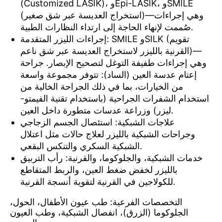
(Customized LASIK)، وEpi-LASIK، وSMILE
(استخراج العديسة عبر شق صغير)—وهي إجراءات
صُممت لإنهاء الحاجة إلى ارتداء النظارات الطبية.
إجراءات الليزر المتقدمة: SMILE وSILK (تقويم
القرنية بالليزر لاستخراج العديسة عبر شق ناعم)—
وهي إجراءات طفيفة التوغل لتصحيح الإبصار. جراحة
إعتام عدسة العين (الساد): تتوفر مجموعة واسعة
من الخيارات، بما في ذلك الجراحة الخالية من
استخدام الشفرات الجراحية (باستخدام تقنية الفيمتو-
ليزر) وزراعة عدسات متطورة داخل العين.
علاجات الشبكية: استئصال الجسم الزجاجي
وجراحات الشبكية بالليزر لعلاج حالات مثل اعتلال
الشبكية السكري والتنكس البقعي.
خدمات الشبكية، والجلوكوما، والقرنية: رأب التربيق
بالليزر لخفض ضغط العين، والربط المتقاطع
للكولاجين في القرنية لتقوية أنسجة القرنية.
التخصصات الفرعية: طب عيون الأطفال، الحول،
الجلوكوما (الزرق)، انفصال الشبكية، وطب العيون