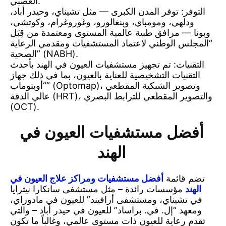
العصبي.
التوفر: توفر المدن الكبرى — مثل تشيناي، وحيدر أباد،
ودلهي، ومومباي، وبنغالورو، وغوروغرام، وكوتشي،
وبونا — مرافق طبية عالمية المستوى ومعتمدة من قِبَل
“المجلس الوطني لاعتماد المستشفيات ومقدمي الرعاية
الصحية” (NABH).
التقنيات: تم تجهيز مستشفيات العيون في الهند بأحدث
التقنيات التشخيصية للعناية بالعيون، بما في ذلك جهاز
“أوبتوماب” (Optomap)، وتصوير الشبكية المقطعي
عالي الدقة (HRT)، والتصوير المقطعي للترابط البصري
(OCT).
أفضل مستشفيات العيون في
الهند
تضم قائمة
أفضل مستشفيات ومراكز علاج العيون في
الهند
مؤسسات رائدة – مثل مستشفى سانكارا نيثرايا
في تشيناي، ومستشفى أرافيند” للعيون في مادوراي،
ومعهد “إل. في. براساد” للعيون في حيدر أباد – والتي
تقدم رعاية للعيون ذات مستوى عالمي، وغالباً ما تكون